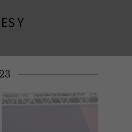
ES Y
23