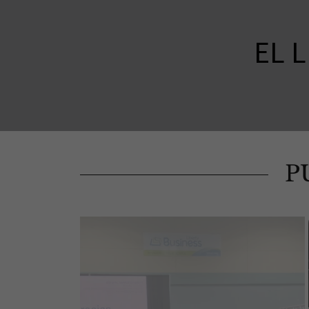
EL 
P